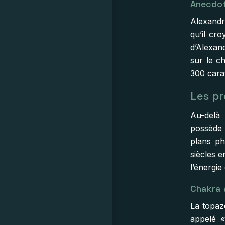
Anecdo
Alexandr
qu’il cro
d’Alexan
sur le c
300 carat
Les pr
Au-delà 
possède 
plans ph
siècles e
l’énergie
Chakra 
La topaz
appelé «