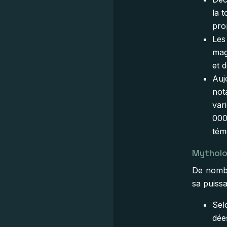
la 
pro
Les
mag
et 
Auj
not
var
000
tém
Mytholo
De nombr
sa puissa
Sel
dée