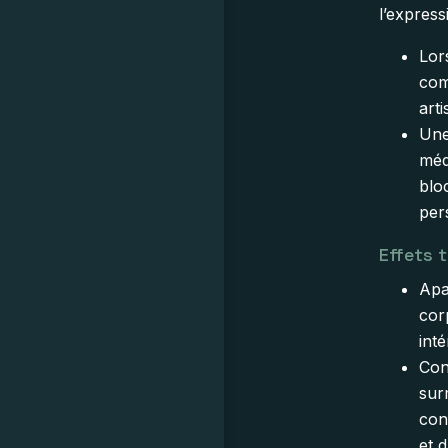
l’express
Lor
com
art
Une
méd
blo
per
Effets 
Apa
cor
inté
Con
sur
con
et 