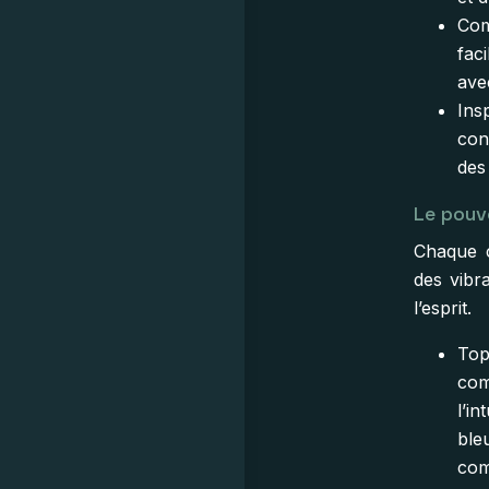
Com
fac
ave
Insp
con
des
Le pouv
Chaque c
des vibr
l’esprit.
Top
com
l’in
ble
com