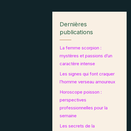
Dernières
publications
La femme scorpion :
mystères et passions d’un
caractère intense
Les signes qui font craquer
l’homme verseau amoureux
Horoscope poisson :
perspectives
professionnelles pour la
semaine
Les secrets de la