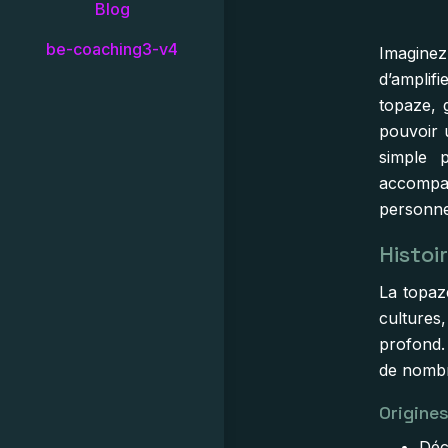
Blog
be-coaching3-v4
Imaginez
d’amplifi
topaze, 
pouvoir 
simple 
accompa
personne
Histoi
La topaze
cultures,
profond. 
de nombre
Origine
Déc