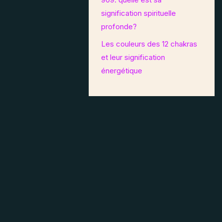
signification spirituelle
profonde?
Les couleurs des 12 chakras
et leur signification
énergétique