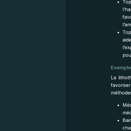
Top
l’ha
fav
l’a
Topa
aide
l’e
pour
Exemples
La lithot
favorise
méthodes 
Méd
médi
Bai
cha