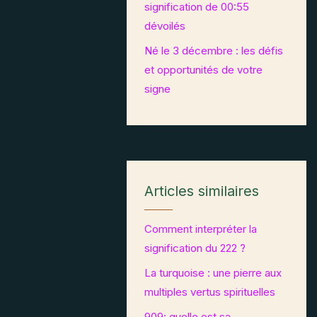
signification de 00:55
dévoilés
Né le 3 décembre : les défis
et opportunités de votre
signe
Articles similaires
Comment interpréter la
signification du 222 ?
La turquoise : une pierre aux
multiples vertus spirituelles
909: quelle est sa