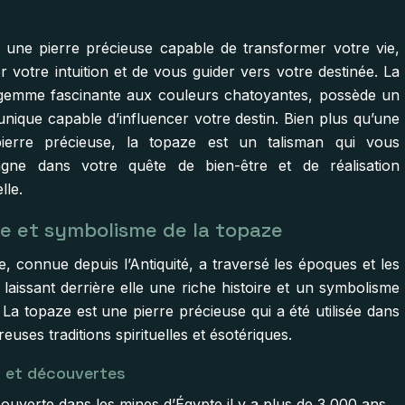
 une pierre précieuse capable de transformer votre vie,
er votre intuition et de vous guider vers votre destinée. La
gemme fascinante aux couleurs chatoyantes, possède un
unique capable d’influencer votre destin. Bien plus qu’une
pierre précieuse, la topaze est un talisman qui vous
gne dans votre quête de bien-être et de réalisation
lle.
re et symbolisme de la topaze
, connue depuis l’Antiquité, a traversé les époques et les
 laissant derrière elle une riche histoire et un symbolisme
La topaze est une pierre précieuse qui a été utilisée dans
uses traditions spirituelles et ésotériques.
s et découvertes
ouverte dans les mines d’Égypte il y a plus de 3 000 ans,