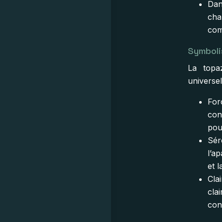
Dan
cha
com
Symboli
La topa
universel
Forc
con
pou
Séré
l’a
et l
Clai
cla
con