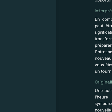
opportuni
Interpr
En combi
peut êtr
signifi
transfor
prépare
l’intros
nouveaux
vous êtes
un tourn
Original
Une autr
l’heure
symboli
nouvelle