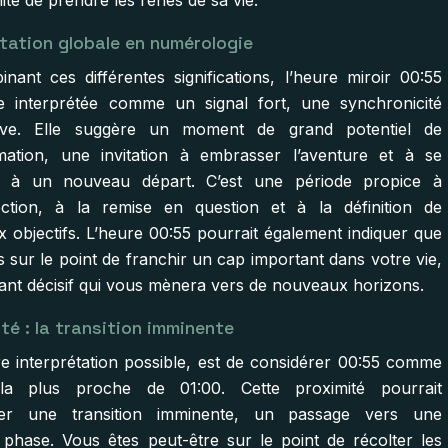
té de prendre les rênes de sa vie.
étation globale en numérologie
nant ces différentes significations, l’heure miroir 00:55
e interprétée comme un signal fort, une synchronicité
cative. Elle suggère un moment de grand potentiel de
mation, une invitation à embrasser l’aventure et à se
r à un nouveau départ. C’est une période propice à
pection, à la remise en question et à la définition de
 objectifs. L’heure 00:55 pourrait également indiquer que
 sur le point de franchir un cap important dans votre vie,
ant décisif qui vous mènera vers de nouveaux horizons.
ité : la transition imminente
e interprétation possible, est de considérer 00:55 comme
 la plus proche de 01:00. Cette proximité pourrait
ser une transition imminente, un passage vers une
 phase. Vous êtes peut-être sur le point de récolter les