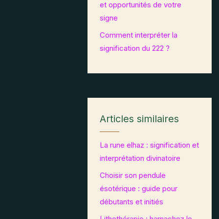
et opportunités de votre
signe
Comment interpréter la
signification du 222 ?
Articles similaires
La rune elhaz : signification et
interprétation divinatoire
Choisir son pendule
ésotérique : guide pour
débutants et initiés
Lithothérapie : harnachez le