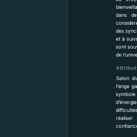
bienveil
dans de
considér
des sync
et à sui
sont souv
de l’univ
Attribu
Selon di
l’ange g
symbole
d’énergi
difficult
réaliser
confiance