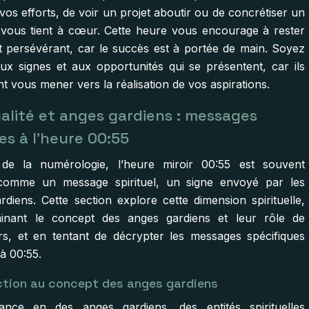
 vos efforts, de voir un projet aboutir ou de concrétiser un
 vous tient à cœur. Cette heure vous encourage à rester
et persévérant, car le succès est à portée de main. Soyez
 aux signes et aux opportunités qui se présentent, car ils
t vous mener vers la réalisation de vos aspirations.
ualité et anges gardiens : messages
es à l’heure 00:55
 de la numérologie, l’heure miroir 00:55 est souvent
comme un message spirituel, un signe envoyé par les
rdiens. Cette section explore cette dimension spirituelle,
inant le concept des anges gardiens et leur rôle de
s, et en tentant de décrypter les messages spécifiques
à 00:55.
ction au concept des anges gardiens
ance en des anges gardiens, des entités spirituelles