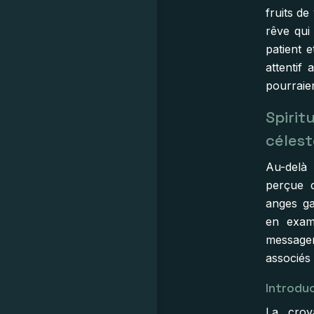
fruits de
rêve qui
patient 
attentif
pourraien
Spirit
célest
Au-delà
perçue 
anges ga
en exam
messager
associés 
Introdu
La croy