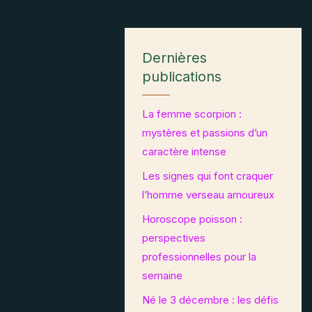
Dernières
publications
La femme scorpion :
mystères et passions d’un
caractère intense
Les signes qui font craquer
l’homme verseau amoureux
Horoscope poisson :
perspectives
professionnelles pour la
semaine
Né le 3 décembre : les défis