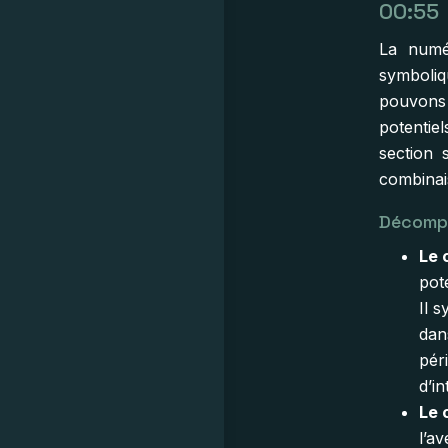
00:55
La numér
symboli
pouvons 
potentie
section 
combinais
Décompo
Le 
pot
Il s
dan
pér
d’i
Le 
l’av