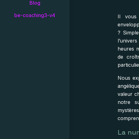
Blog
be-coaching3-v4
Il vous
envelopp
? Simple
l’univer
heures mi
de croît
particuli
Nous exp
angéliq
valeur ch
notre s
mystères
comprend
La num