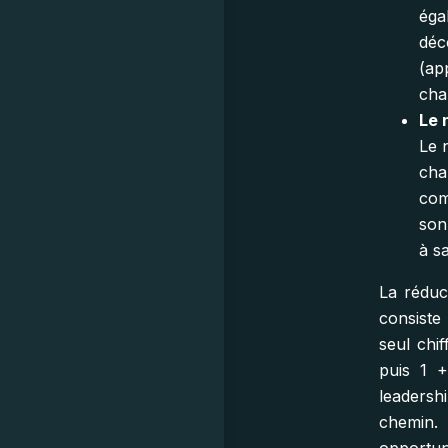
éga
déc
(ap
cha
Le 
Le 
cha
com
son
à s
La réduc
consiste
seul chi
puis 1 +
leadersh
chemin.