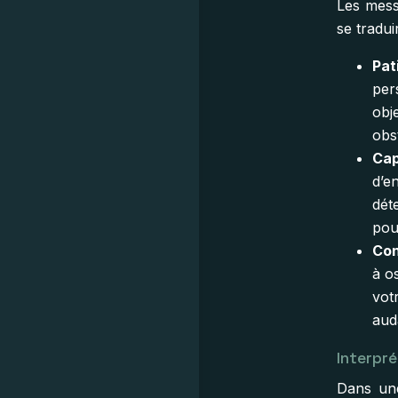
Les mess
se tradui
Pat
per
obj
obs
Cap
d’e
dét
pou
Con
à o
vot
aud
Interpré
Dans une