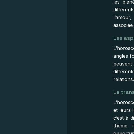
les plan
différen
l’amour,
associée 
Les asp
L’horosc
angles f
peuvent
différent
relations
Le tran
L’horos
et leurs 
c’est-à-
thème n
opportun