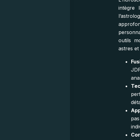
intègre 
l’astro
approfon
personnal
outils m
astres et
Fus
JDF
ana
Tec
per
déta
App
pas
ind
Con