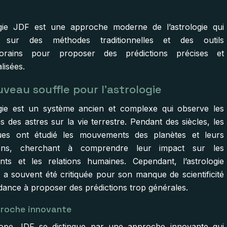
ogie JDF est une approche moderne de l’astrologie qui
e sur des méthodes traditionnelles et des outils
orains pour proposer des prédictions précises et
lisées.
veau souffle pour l’astrologie
ogie est un système ancien et complexe qui observe les
s des astres sur la vie terrestre. Pendant des siècles, les
gues ont étudié les mouvements des planètes et leurs
tions, cherchant à comprendre leur impact sur les
ts et les relations humaines. Cependant, l’astrologie
e a souvent été critiquée pour son manque de scientificité
ndance à proposer des prédictions trop générales.
roche innovante
cope JDF se distingue par une approche innovante qui