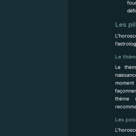
fou
défi
Les pi
L’horos
l’astrolo
Le thèm
Le thèm
naissance
moment p
façonnen
thème 
recomma
Les pos
L’horosc