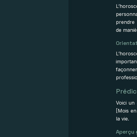
L’horo
personna
prendre d
de maniè
Orienta
L’horos
importan
façonne
professi
Prédic
Voici un
[Mois en 
la vie.
Aperçu 