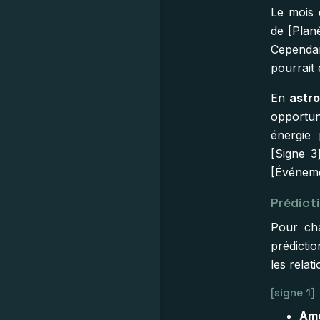
Le mois 
de [Planè
Cependa
pourrait 
En
astro
opportuni
énergie 
[Signe 3
[Événeme
Prédict
Pour ch
prédictio
les relati
[signe 1]
Amo