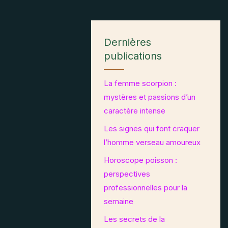
Dernières
publications
La femme scorpion :
mystères et passions d’un
caractère intense
Les signes qui font craquer
l’homme verseau amoureux
Horoscope poisson :
perspectives
professionnelles pour la
semaine
Les secrets de la