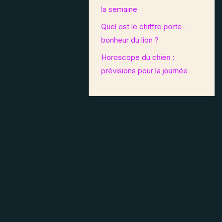
la semaine
Quel est le chiffre porte-
bonheur du lion ?
Horoscope du chien :
prévisions pour la journée