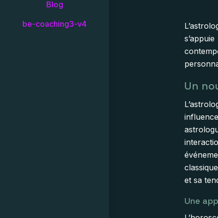
Blog
be-coaching3-v4
L’astrol
s’appui
contemp
personna
Un nou
L’astrol
influence
astrolo
interac
événemen
classiqu
et sa te
Une app
L’horos