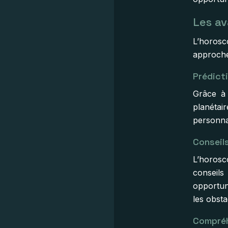
Les av
L’horos
approches
Prédict
Grâce à 
planétai
personnal
Conseil
L’horosc
conseils
opportun
les obsta
Compréh